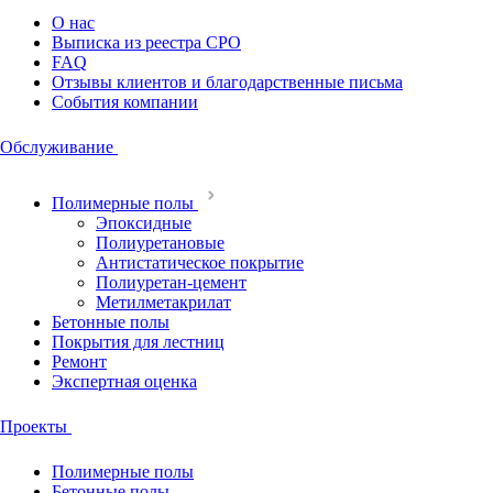
О нас
Выписка из реестра СРО
FAQ
Отзывы клиентов и благодарственные письма
События компании
Обслуживание
Полимерные полы
Эпоксидные
Полиуретановые
Антистатическое покрытие
Полиуретан-цемент
Метилметакри­лат
Бетонные полы
Покрытия для лестниц
Ремонт
Экспертная оценка
Проекты
Полимерные полы
Бетонные полы