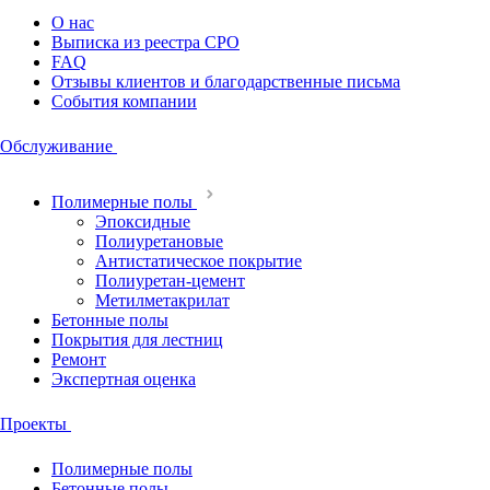
О нас
Выписка из реестра СРО
FAQ
Отзывы клиентов и благодарственные письма
События компании
Обслуживание
Полимерные полы
Эпоксидные
Полиуретановые
Антистатическое покрытие
Полиуретан-цемент
Метилметакри­лат
Бетонные полы
Покрытия для лестниц
Ремонт
Экспертная оценка
Проекты
Полимерные полы
Бетонные полы